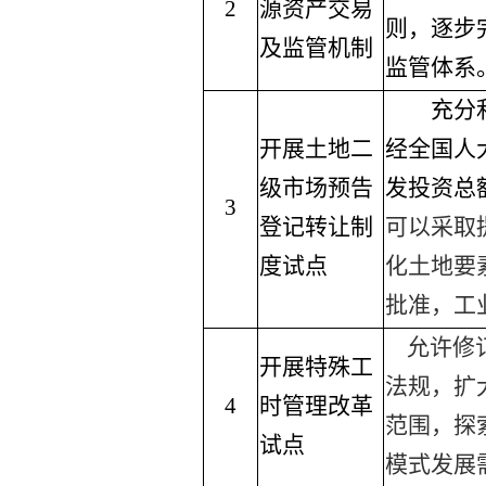
2
源资产交易
则，逐步
及监管机制
监管体系
充分利
开展土地二
经全国人
级市场预告
发投资总
3
登记转让制
可以采取
度试点
化土地要
批准，工
允许修
开展特殊工
法规，扩
4
时管理改革
范围，探
试点
模式发展