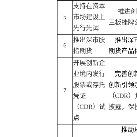
支持在资本
推进创
5
市场建设上
三板挂牌
先行先试
推出深市股
推出深
6
指期货
期货产品
开展创新企
业境内发行
完善创
股票或存托
创新引领
7
凭证
（
CDR
）
（
CDR
）试
披露，保
点
推动