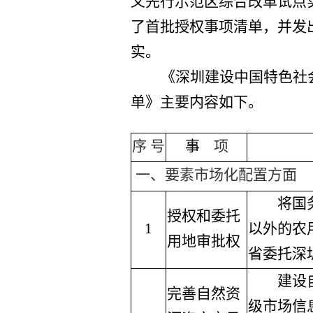
义先行示范区综合改革试点实施
了首批授权事项清单，并发
实。
《深圳建设中国特色社
单》主要内容如下。
序 号
事
项
一、要素市场化配置方面
将国务
授权和委托
1
以外的农
用地审批权
省委托深
建设自
完善自然资
级市场信