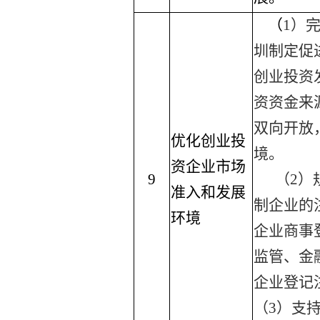
（
1
）
圳制定促
创业投资
资资金来
双向开放
优化创业投
境。
资企业市场
9
（
2
）
准入和发展
制企业的
环境
企业商事
监管、金
企业登记
（
3
）支