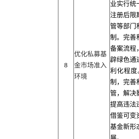
业实行统
注册后限
管等部门
制。完善
备案流程
优化私募基
辟绿色通
8
金市场准入
利化程度
环境
制，完善
管，解决
提高违法
借鉴可变
基金新形
展。